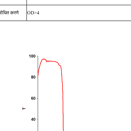
ोधित करणे
OD>4