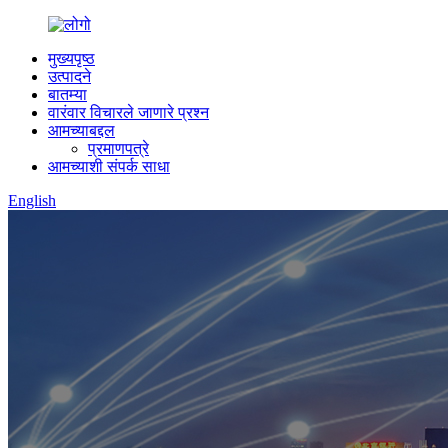
मुख्यपृष्ठ
उत्पादने
बातम्या
वारंवार विचारले जाणारे प्रश्न
आमच्याबद्दल
प्रमाणपत्रे
आमच्याशी संपर्क साधा
English